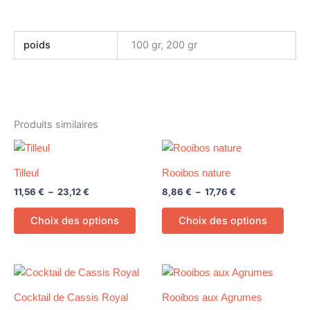
poids
100 gr, 200 gr
Produits similaires
Plage
Plage
Ce
Ce
de
de
produit
produ
prix :
prix :
Tilleul
Rooibos nature
11,56 €
a
8,86 €
a
11,56
€
–
23,12
€
8,86
€
–
17,76
€
à
à
plusieurs
plusi
23,12 €
17,76 €
variations.
variat
Choix des options
Choix des options
Les
Les
options
optio
peuvent
peuv
Plage
Plage
Ce
Ce
être
être
de
de
produit
produ
prix :
prix :
choisies
chois
Cocktail de Cassis Royal
Rooibos aux Agrumes
9,30 €
a
7,26 €
a