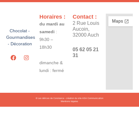
Horaires :
Contact :
2 Rue Louis
du mardi au
Aucoin,
Chocolat -
samedi
:
32000 Auch
Gourmandises
9h30 –
- Décoration
18h30
05 62 05 21
31
F
I
a
n
dimanche &
c
s
lundi : fermé
e
t
b
a
o
g
o
r
k
a
© Les délices de Constance - création du site ASA Communication
m
Mentions légales