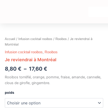
Aller
au
contenu
quantité
Plage
de
Je
de
/
/
/ Je reviendrai à
Accueil
Infusion cocktail rooibos
Rooibos
reviendrai
prix :
Montréal
à
Montréal
,
Infusion cocktail rooibos
Rooibos
8,80 €
Je reviendrai à Montréal
à
8,80
€
–
17,60
€
17,60 €
Rooibos torréfié, orange, pomme, fraise, amande, cannelle,
clous de girofle, gingembre.
poids