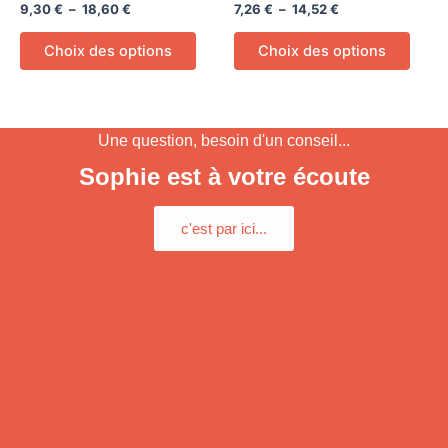
sur
sur
9,30
€
–
18,60
€
7,26
€
–
14,52
€
à
à
plusieurs
plusi
18,60 €
14,52 €
la
la
variations.
variat
Choix des options
Choix des options
page
page
Les
Les
du
du
options
optio
produit
produ
peuvent
peuv
être
être
Une question, besoin d'un conseil...
choisies
chois
Sophie est à votre écoute
sur
sur
la
la
c'est par ici...
page
page
du
du
produit
produ