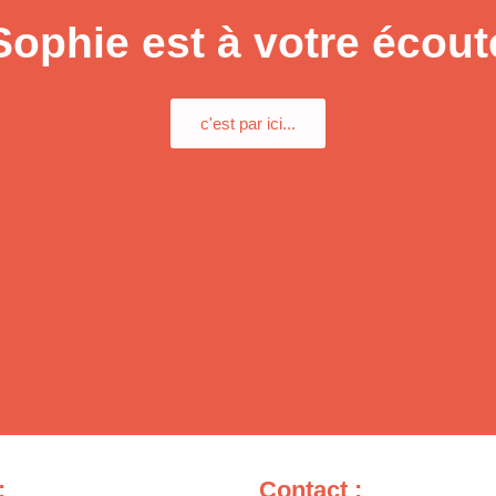
page
p
Sophie est à votre écout
du
d
produit
p
c'est par ici...
:
Contact :