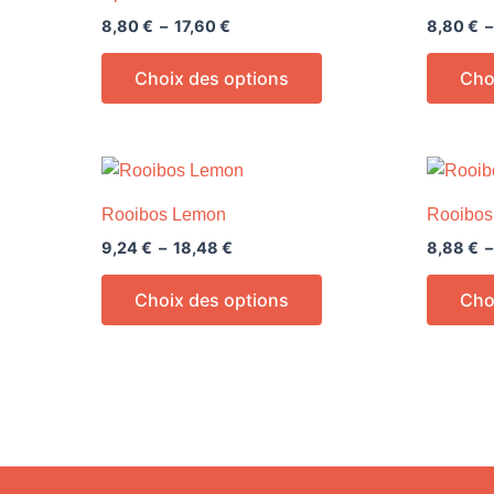
8,80 €
a
à
8,80
€
–
17,60
€
8,80
€
plusieurs
17,60 €
variations.
Choix des options
Cho
Les
options
peuvent
Plage
Ce
être
de
produit
prix :
choisies
Rooibos Lemon
Rooibos
9,24 €
a
sur
à
9,24
€
–
18,48
€
8,88
€
plusieurs
la
18,48 €
variations.
page
Choix des options
Cho
Les
du
options
produit
peuvent
être
choisies
sur
la