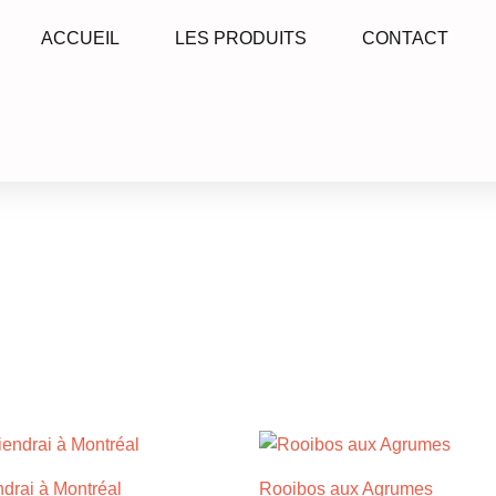
ACCUEIL
LES PRODUITS
CONTACT
Plage
Plage
Ce
C
de
de
produit
p
prix :
prix :
ndrai à Montréal
Rooibos aux Agrumes