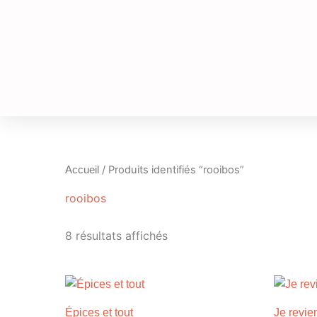
Aller
au
contenu
/ Produits identifiés “rooibos”
Accueil
rooibos
8 résultats affichés
Plage
Ce
de
produit
prix :
Épices et tout
Je revie