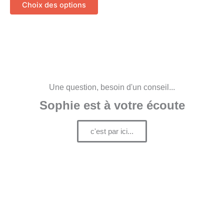
variations.
Choix des options
Les
options
peuvent
être
choisies
sur
la
Une question, besoin d'un conseil...
page
Sophie est à votre écoute
du
produit
c'est par ici...