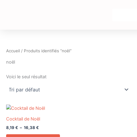
Aller
au
contenu
Accueil
/ Produits identifiés “noël”
noël
Voici le seul résultat
Plage
Ce
de
produit
prix :
Cocktail de Noël
8,19 €
a
8,19
€
–
16,38
€
à
plusieurs
16,38 €