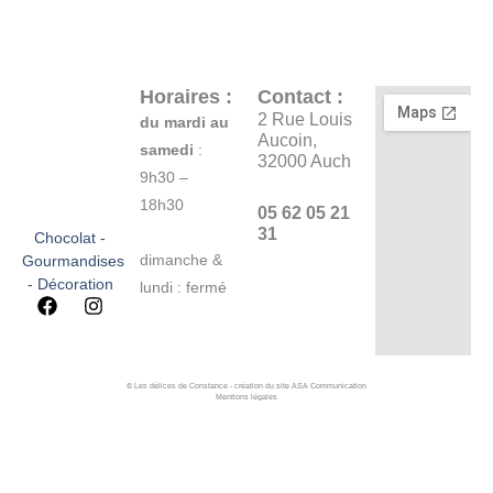
Horaires :
Contact :
2 Rue Louis
du mardi au
Aucoin,
samedi
:
32000 Auch
9h30 –
18h30
05 62 05 21
31
Chocolat -
dimanche &
Gourmandises
- Décoration
lundi : fermé
F
I
a
n
c
s
e
t
b
a
© Les délices de Constance - création du site ASA Communication
o
g
Mentions légales
o
r
k
a
m