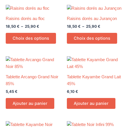
produit
produ
peuvent
peuv
Plage
Plage
Ce
Ce
être
être
de
de
produit
produ
prix :
prix :
choisies
chois
Raisins dorés au floc
Raisins dorés au Jurançon
18,50 €
a
18,50 €
a
sur
sur
18,50
€
–
25,90
€
18,50
€
–
25,90
€
à
à
plusieurs
plusi
25,90 €
25,90 €
la
la
variations.
variat
Choix des options
Choix des options
page
page
Les
Les
du
du
options
optio
produit
produ
peuvent
peuv
être
être
choisies
chois
sur
sur
Tablette Arcango Grand Noir
Tablette Kayambe Grand Lait
la
la
85%
45%
page
page
5,45
€
6,10
€
du
du
Ajouter au panier
Ajouter au panier
produit
produ