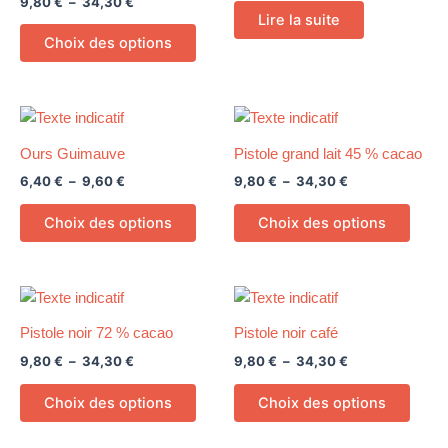
9,80
€
–
34,30
€
à
plusieurs
34,30 €
Lire la suite
variations.
Choix des options
Les
options
peuvent
Plage
Plage
Ce
Ce
être
de
de
produit
produ
prix :
prix :
choisies
Ours Guimauve
Pistole grand lait 45 % cacao
6,40 €
a
9,80 €
a
sur
6,40
€
–
9,60
€
9,80
€
–
34,30
€
à
à
plusieurs
plusi
9,60 €
34,30 €
la
variations.
variat
Choix des options
Choix des options
page
Les
Les
du
options
optio
produit
peuvent
peuv
Plage
Plage
Ce
Ce
être
être
de
de
produit
produ
prix :
prix :
choisies
chois
Pistole noir 72 % cacao
Pistole noir café
9,80 €
a
9,80 €
a
sur
sur
9,80
€
–
34,30
€
9,80
€
–
34,30
€
à
à
plusieurs
plusi
34,30 €
34,30 €
la
la
variations.
variat
Choix des options
Choix des options
page
page
Les
Les
du
du
options
optio