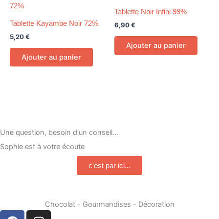
Tablette Noir Infini 99%
Tablette Kayambe Noir 72%
6,90
€
5,20
€
Ajouter au panier
Ajouter au panier
Une question, besoin d'un conseil...
Sophie est à votre écoute
c'est par ici...
Chocolat - Gourmandises - Décoration
F
I