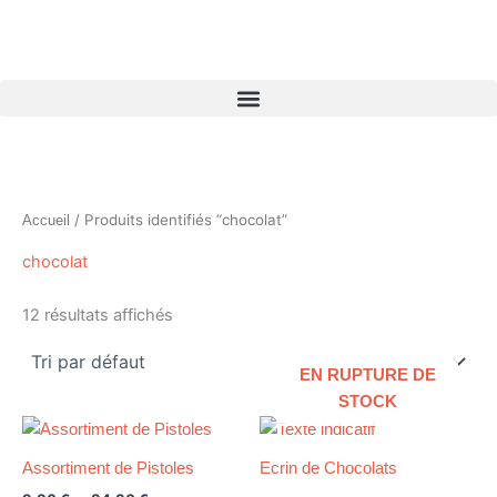
Aller
au
contenu
/ Produits identifiés “chocolat”
Accueil
chocolat
12 résultats affichés
EN RUPTURE DE
STOCK
Plage
Ce
de
produit
prix :
Assortiment de Pistoles
Ecrin de Chocolats
9,80 €
a