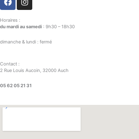
a
n
c
s
e
t
Horaires :
du mardi au samedi
: 9h30 – 18h30
b
a
o
g
dimanche & lundi : fermé
o
r
k
a
m
Contact :
2 Rue Louis Aucoin, 32000 Auch
05 62 05 21 31