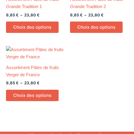
à
à
plusieurs
plusi
23,80 €
23,80 €
Grande Tradition 1
Grande Tradition 2
variations.
variat
9,85
€
–
23,80
€
9,85
€
–
23,80
€
Les
Les
options
optio
Choix des options
Choix des options
peuvent
peuv
être
être
choisies
chois
Plage
Ce
sur
sur
de
produit
prix :
la
la
9,85 €
a
page
page
Assortiment Pâtes de fruits
à
plusieurs
23,80 €
du
du
Verger de France
variations.
produit
produ
9,85
€
–
23,80
€
Les
options
Choix des options
peuvent
être
choisies
sur
la