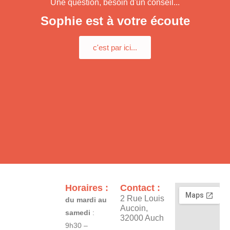
Une question, besoin d'un conseil...
page
du
Sophie est à votre écoute
produit
c'est par ici...
Horaires :
Contact :
2 Rue Louis
du mardi au
Aucoin,
samedi
:
32000 Auch
9h30 –