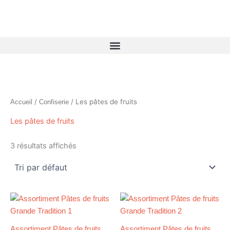
Aller
au
contenu
/
/ Les pâtes de fruits
Accueil
Confiserie
Les pâtes de fruits
3 résultats affichés
Plage
Plage
Ce
Ce
de
de
produit
produ
prix :
prix :
9,85 €
a
9,85 €
a
Assortiment Pâtes de fruits
Assortiment Pâtes de fruits